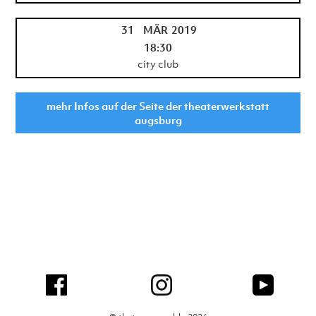
31
MÄR
2019
18:30
city club
mehr Infos auf der Seite der theaterwerkstatt
augsburg
No items found.
No items found.
zurück